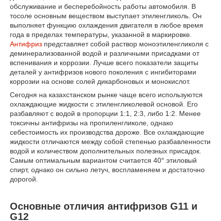
обслуживание и бесперебойность работы автомобиля. В
тосоле основным веществом выступает этиленгликоль. Он
выполняет функцию охлаждения двигателя в любое время
года в пределах температуры, указанной в маркировке.
Антифриз
представляет собой раствор моноэтиленгликоля с
деминерализованной водой и различными присадками от
вспенивания и коррозии. Лучше всего показатели защиты
деталей у антифризов нового поколения с ингибиторами
коррозии на основе солей дикарбоновых и монокислот.
Сегодня на казахстанском рынке чаще всего используются
охлаждающие жидкости с этиленгликолевой основой. Его
разбавляют с водой в пропорции 1:1, 2:3, либо 1:2. Менее
токсичны антифризы на пропиленгликоле, однако
себестоимость их производства дороже. Все охлаждающие
жидкости отличаются между собой степенью разбавленности
водой и количеством дополнительных полезных присадок.
Самым оптимальным вариантом считается 40° этиловый
спирт, однако он сильно летуч, воспламеняем и достаточно
дорогой.
Основные отличия антифризов G11 и
G12