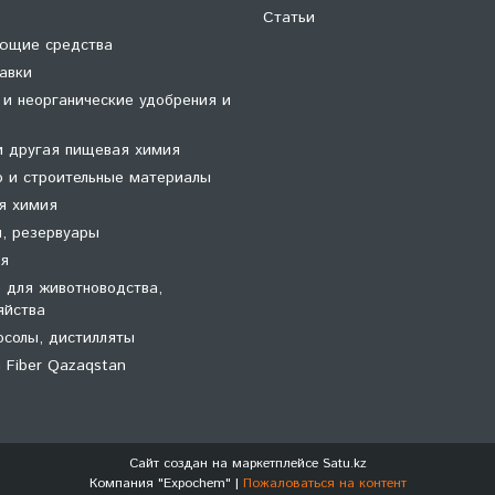
Статьи
ющие средства
авки
 и неорганические удобрения и
и другая пищевая химия
о и строительные материалы
я химия
и, резервуары
я
 для животноводства,
яйства
осолы, дистилляты
 Fiber Qazaqstan
Сайт создан на маркетплейсе
Satu.kz
Компания "Expochem" |
Пожаловаться на контент