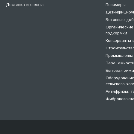
Доставка и оплата
Полимеры
Дезинфициру
Бетонные доб
Органические
подкормки
Консерванты 
Строительств
Промышленна
Тара, емкост
Бытовая хими
Оборудование
сельского хоз
Антифризы, т
Фиброволокна