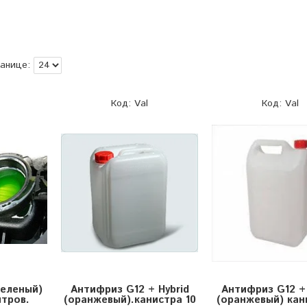
Val
Val
зеленый)
Антифриз G12 + Hybrid
Антифриз G12 + 
итров.
(оранжевый).канистра 10
(оранжевый) кан