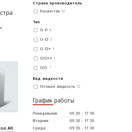
Страна производитель
Казахстан
12
истра
Тип
м
G-11
4
G-12
2
G-12+
1
G12++
1
G13
1
Вид жидкости
Готовая жидкость
12
График работы
Понедельник
09:30
17:30
Вторник
09:30
17:30
сол АК
Среда
09:30
17:30