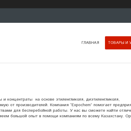
ГЛАВНАЯ
ТОВАРЫ И 
 и концентраты на основе этиленгликоля, диэтиленгликоля,
рямую от производителей. Компания “Expochem” помогает предпри
вами для бесперебойной работы. У нас вы сможете найти отлич
меем большой опыт в помощи компаниям по всему Казахстану. О