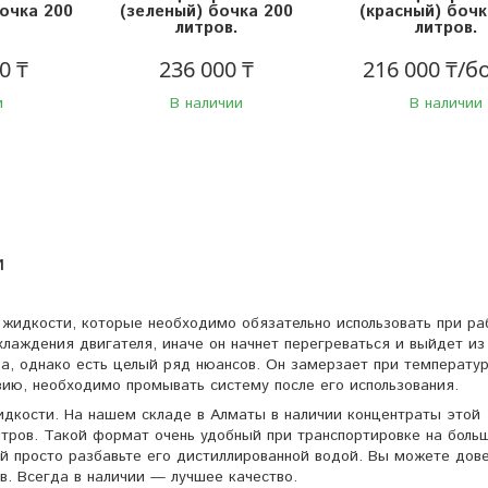
Бочка 200
(зеленый) бочка 200
(красный) бочк
литров.
литров.
0 ₸
236 000 ₸
216 000 ₸/б
и
В наличии
В наличии
и
 жидкости, которые необходимо обязательно использовать при ра
хлаждения двигателя, иначе он начнет перегреваться и выйдет из
ва, однако есть целый ряд нюансов. Он замерзает при температу
зию, необходимо промывать систему после его использования.
идкости. На нашем складе в Алматы в наличии концентраты этой
литров. Такой формат очень удобный при транспортировке на боль
ей просто разбавьте его дистиллированной водой. Вы можете дов
. Всегда в наличии — лучшее качество.