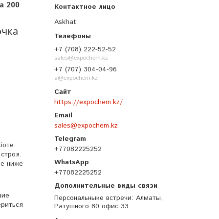
а 200
Askhat
очка
+7 (708) 222-52-52
sales@expochem.kz
+7 (707) 304-04-96
a@expochem.kz
https://expochem.kz/
sales@expochem.kz
боте
+77082225252
 строя.
ре ниже
+77082225252
шие
Персональныке встречи
Алматы,
ериться
Ратушного 80 офис 33