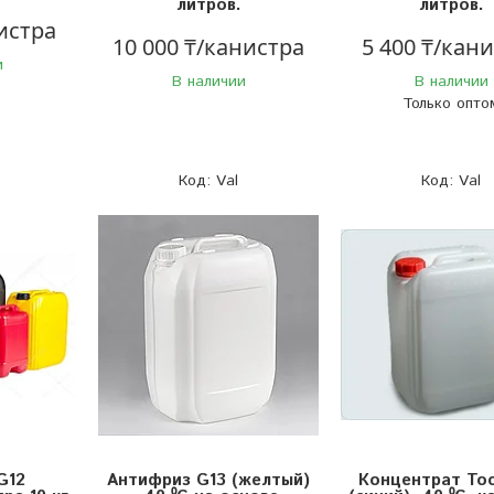
литров.
литров.
истра
10 000 ₸/канистра
5 400 ₸/кан
и
В наличии
В наличии
Только опто
Val
Val
G12
Антифриз G13 (желтый)
Концентрат То