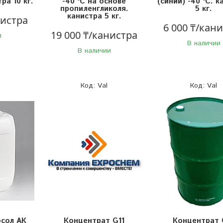
ра 10 кг.
-40 ⁰С на основе
(синий) -40 ⁰С. к
пропиленгликоля.
5 кг.
канистра 5 кг.
нистра
6 000 ₸/кан
19 000 ₸/канистра
и
В наличии
В наличии
Val
Val
сол АК
Концентрат G11
Концентрат 