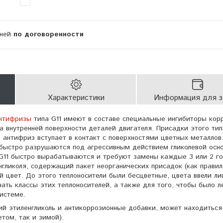
дней
по договоренности
Характеристики
Информация для з
нтифризы
типа G11 имеют в составе специальные ингибиторы кор
 внутренней поверхности деталей двигателя. Присадки этого тип
 антифриз вступает в контакт с поверхностями цветных металлов
быстро разрушаются под агрессивным действием гликолевой осн
11 быстро вырабатываются и требуют замены каждые 3 или 2 г
нгликоля, содержащий пакет неорганических присадок (как правил
й цвет. До этого теплоносители были бесцветные, цвета ввели л
ать классы этих теплоносителей, а также для того, чтобы было л
системе.
 этиленгликоль и антикоррозионные добавки, может находиться
етом, так и зимой).