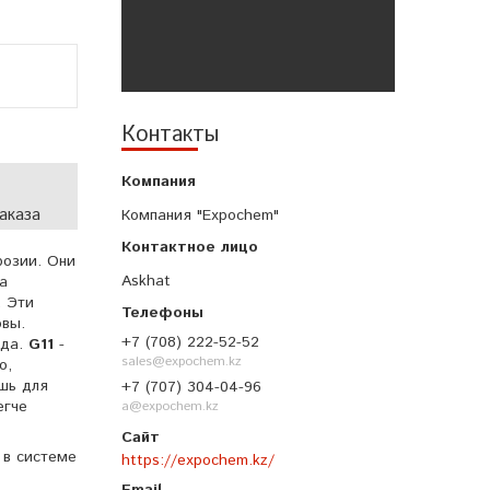
Контакты
аказа
Компания "Expochem"
розии. Они
Askhat
а
. Эти
овы.
+7 (708) 222-52-52
ода.
G11
-
sales@expochem.kz
о,
ишь для
+7 (707) 304-04-96
егче
a@expochem.kz
 в системе
https://expochem.kz/