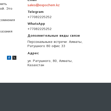
нить
sales@expochem.kz
ой. Это
+77082225252
 сомнения
+77082225252
казания
Персональныке встречи
Алматы,
Ратушного 80 офис 33
ул. Ратушного, 80, Алматы,
Казахстан