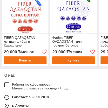
FIBER QAZAQSTAN -
Фибра FIBER
FIB
лучшая фибра в
QAZAQSTAN - для
луч
Казахстане
торкрет-бетонов
арб
29 000
23 000
29 
₸/мешок
₸/мешок
Купить
Купить
О нас
Рейтинг не сформирован
Менее 5 отзывов за последний год
Работает с 23.09.2014
г. Алматы