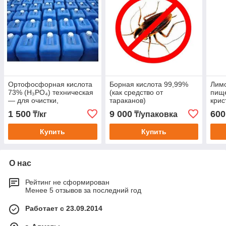
Ортофосфорная кислота
Борная кислота 99,99%
Лимо
73% (H₃PO₄) техническая
(как средство от
пищ
— для очистки,
тараканов)
крис
производства и
1 500
9 000
600
₸/кг
₸/упаковка
водоподготовки
Купить
Купить
О нас
Рейтинг не сформирован
Менее 5 отзывов за последний год
Работает с 23.09.2014