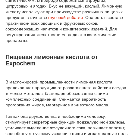
синтетическим. В природе содержиться в фруктах,
цитрусовых и ягодах. Вкус не вяжущий, кислый. Лимонную
кислоту используют при производстве различных пищевых
продуктов в качестве
вкусовой добавки
. Она есть в составе
практически всех овощных и фруктовых соков,
сокосодержащих напитков и кондитерских изделий. Для
регулирования кислотности ее додают в косметические
препараты.
Пищевая лимонная кислота от
Expochem
В масложировой промышленности лимонная кислота
предохраняет продукцию от разлагающего действия следов
тяжелых металлов, благодаря образованию с ними
комплексных соединений. Снижается вероятность
прогоркания жиров, маргаринов и животного масла.
Так как она дружественна и необходима человеку,
стимулирует секреторные функции поджелудочной железы,
усиливает выделение желудочного сока, повышает аппетит,
способствует лучшему усвоению пищи и играет важную роль