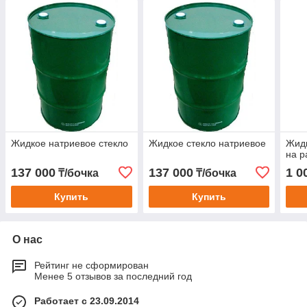
Жидкое натриевое стекло
Жидкое стекло натриевое
Жидк
на р
137 000
137 000
1 0
₸/бочка
₸/бочка
Купить
Купить
О нас
Рейтинг не сформирован
Менее 5 отзывов за последний год
Работает с 23.09.2014