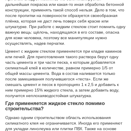
дальнейшая покраска или какая-то иная обработка бетонной
конструкции, применять такой способ нельзя. Дело в том, что
после пропитки на поверхности образуется своеобразная
плёнка, которая не даст лечь поверх себя краске или
штукатурке. При работе с жидким стеклом стоит помнить одну
важную вещь: щёлочь, находящаяся в его составе, опасна
для кожи человека, поэтому все манипуляции нужно
осуществлять, надев перчатки.
Цемент с жидким стеклом применяется при кладке каминов
или печей. Для приготовления такого раствора берут одну
часть цемента и три части песка, к которым добавляется
силикатный клей в количестве, равном примерно 1/5 от
общей массы цемента. Вода в состав наливается только
после замешивания получившегося «теста». Если же
смешать цемент и песок в пропорциях 1 к 2,5 и добавить к
ним примерно 15% жидкого стекла, а затем добавить воду,
получится неплохаяводостойкая штукатурка.
Где применяется жидкое стекло помимо
строительства?
Однако одним строительством область использования
силикатного клея не ограничивается. Иногда его применяют
для укладки линолеума или плитки ПВХ. Также на основе