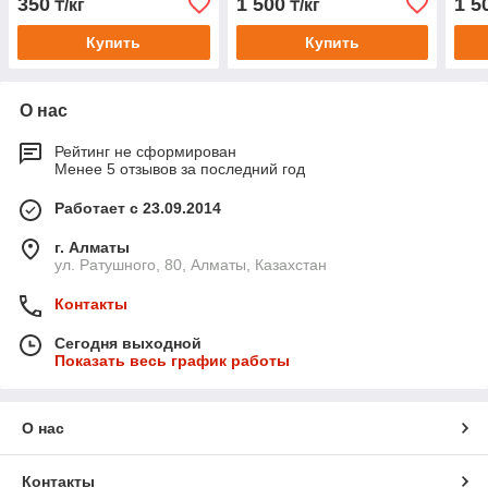
350
1 500
1 5
₸/кг
₸/кг
водоподготовки
Купить
Купить
О нас
Рейтинг не сформирован
Менее 5 отзывов за последний год
Работает с 23.09.2014
г. Алматы
ул. Ратушного, 80, Алматы, Казахстан
Контакты
Сегодня выходной
Показать весь график работы
О нас
Контакты