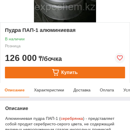
Пудра ПАП-1 алюминиевая
В наличии
Розница
126 000
₸/бочка
Купить
Описание
Характеристики
Доставка
Оплата
Усл
Описание
Алюминиевая пудра ПАП-1 (
серебрянка
) - представляет
собой продукт серебристо-серого цвета, не содержащий
видимых невооруженным глазом инородных примесей.