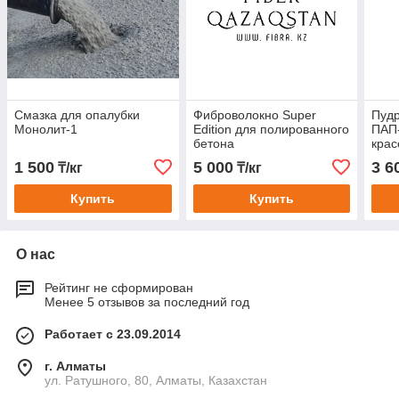
Смазка для опалубки
Фиброволокно Super
Пуд
Монолит-1
Edition для полированного
ПАП-
бетона
крас
1 500
5 000
3 6
₸/кг
₸/кг
Купить
Купить
О нас
Рейтинг не сформирован
Менее 5 отзывов за последний год
Работает с 23.09.2014
г. Алматы
ул. Ратушного, 80, Алматы, Казахстан