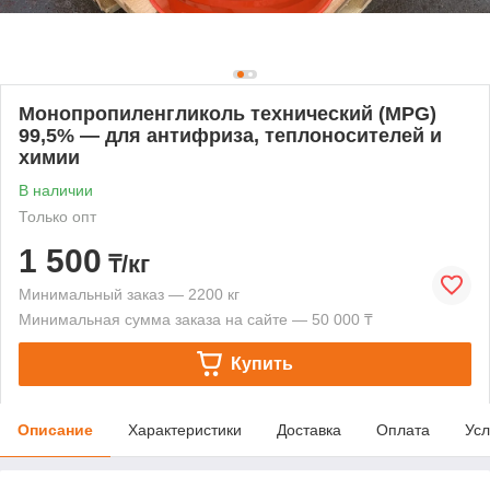
Монопропиленгликоль технический (MPG)
99,5% — для антифриза, теплоносителей и
химии
В наличии
Только опт
1 500
₸/кг
Минимальный заказ — 2200 кг
Минимальная сумма заказа на сайте — 50 000 ₸
Купить
Описание
Характеристики
Доставка
Оплата
Усл