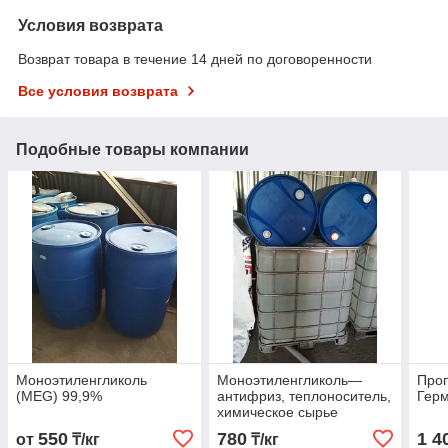
Условия возврата
Возврат товара в течение 14 дней по договоренности
Все условия возврата
Подобные товары компании
Моноэтиленгликоль
Моноэтиленгликоль—
Проп
(MEG) 99,9%
антифриз, теплоноситель,
Гер
химическое сырье
Этиленгликоль (ГОСТ
550
780
1 4
от
₸/кг
₸/кг
19710-83)